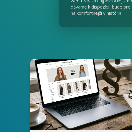
webu. Vďaka najpokročilejším 
dávame k dispozícii, bude pr
najkomfortnejší v histórii!