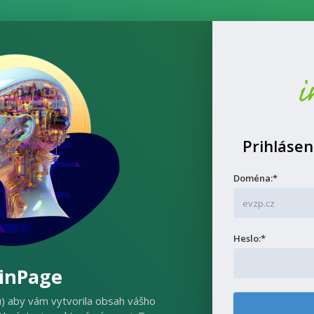
Prihlásen
Doména:*
Heslo:*
 inPage
u) aby vám vytvorila obsah vášho