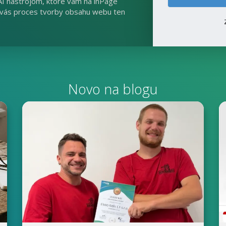
AI nástrojom, ktoré vám na inPage
e vás proces tvorby obsahu webu ten
Novo na blogu